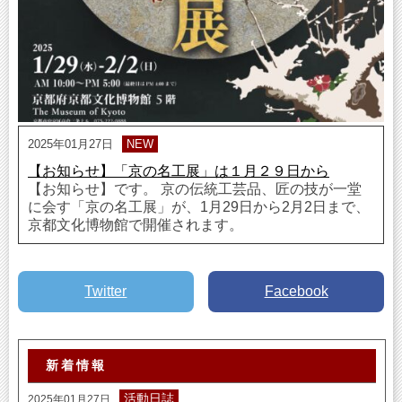
2025年01月27日
NEW
【お知らせ】「京の名工展」は１月２９日から
【お知らせ】です。 京の伝統工芸品、匠の技が一堂
に会す「京の名工展」が、1月29日から2月2日まで、
京都文化博物館で開催されます。
Twitter
Facebook
新着情報
活動日誌
2025年01月27日