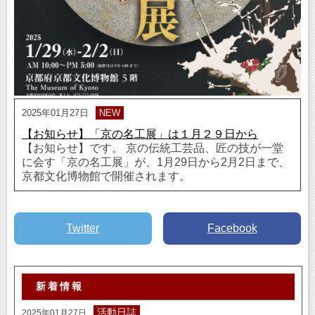
2025年01月27日
NEW
【お知らせ】「京の名工展」は１月２９日から
【お知らせ】です。 京の伝統工芸品、匠の技が一堂
に会す「京の名工展」が、1月29日から2月2日まで、
京都文化博物館で開催されます。
Twitter
Facebook
新着情報
活動日誌
2025年01月27日