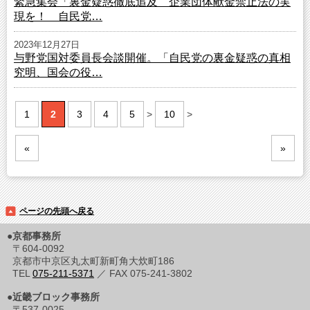
緊急集会「裏金疑惑徹底追及 企業団体献金禁止法の実
現を！ 自民党…
2023年12月27日
与野党国対委員長会談開催。「自民党の裏金疑惑の真相
究明、国会の役…
1
2
3
4
5
>
10
>
«
»
ページの先頭へ戻る
●京都事務所
〒604-0092
京都市中京区丸太町新町角大炊町186
TEL
075-211-5371
／ FAX 075-241-3802
●近畿ブロック事務所
〒537-0025