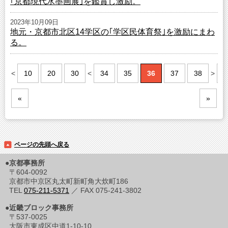
｢京都現代水墨画展｣を鑑賞し激励。
2023年10月09日
地元・京都市北区14学区の｢学区民体育祭｣を激励にまわ
る。
<
10
20
30
<
34
35
36
37
38
>
5
«
»
ページの先頭へ戻る
●京都事務所
〒604-0092
京都市中京区丸太町新町角大炊町186
TEL
075-211-5371
／ FAX 075-241-3802
●近畿ブロック事務所
〒537-0025
大阪市東成区中道1-10-10