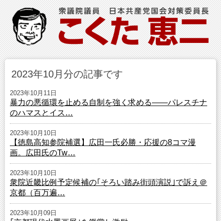
2023年10月分の記事です
2023年10月11日
暴力の悪循環を止める自制を強く求める――パレスチナ
のハマスとイス…
2023年10月10日
【徳島高知参院補選】広田一氏必勝・応援の8コマ漫
画。広田氏のTw…
2023年10月10日
衆院近畿比例予定候補の｢そろい踏み街頭演説｣で訴え＠
京都（百万遍…
2023年10月09日