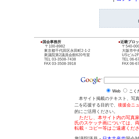
●
国会事務所
●
近畿ブロッ
〒100-8982
〒540-00
東京都千代田区永田町2-1-2
大阪市中央区
衆議院第2議員会館620号室
USビル2F
TEL 03-3508-7438
TEL 06-67
FAX 03-3508-3918
FAX 06-67
Web
こく
本サイト掲載のテキスト、写真
二を応援する目的で、
後援会ニ
的にご活用ください。
ただし、本サイト内の写真家
氏のスケッチ画については、
転載・コピー等はご遠慮くだ
衆議院議員・
日本共産党
国会