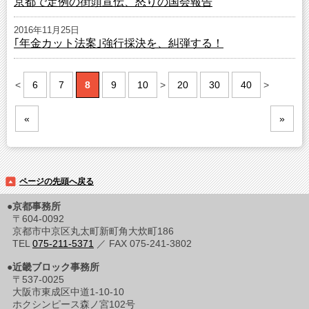
京都で定例の街頭宣伝、怒りの国会報告
2016年11月25日
｢年金カット法案｣強行採決を、糾弾する！
<
6
7
8
9
10
>
20
30
40
>
«
»
ページの先頭へ戻る
●京都事務所
〒604-0092
京都市中京区丸太町新町角大炊町186
TEL
075-211-5371
／ FAX 075-241-3802
●近畿ブロック事務所
〒537-0025
大阪市東成区中道1-10-10
ホクシンピース森ノ宮102号