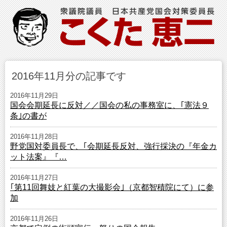
2016年11月分の記事です
2016年11月29日
国会会期延長に反対／／国会の私の事務室に、｢憲法９
条｣の書が
2016年11月28日
野党国対委員長で、｢会期延長反対、強行採決の『年金カ
ット法案』『…
2016年11月27日
｢第11回舞妓と紅葉の大撮影会｣（京都智積院にて）に参
加
2016年11月26日