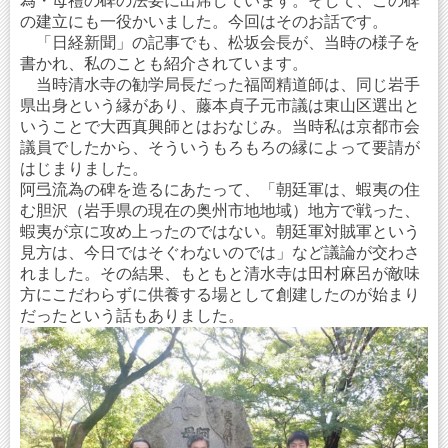
為・母禮の碑の法要に出席しています。そして、この碑
の建立にも一役かいました。今回はそのお話です。
「日経新聞」の記事でも、松坂会長が、当時の様子を
書かれ、私のことも紹介されています。
当時清水寺の勧学局長だった福岡精道師は、同じ岩手
県出身という縁があり、藤本貞子元市議は東山区選出と
いうことで大西真興師とはおなじみ。当時私は京都市会
議員でしたから、そういうもろもろの縁によって要請が
はじまりました。
阿弖流為の碑を造るにあたって、「朝廷軍は、蝦夷の住
む胆沢（岩手県の現在の奥州市地地域）地方で戦った、
蝦夷が京に攻め上ったのではない。朝廷軍対賊軍という
見方は、今日ではそぐわないのでは」など議論が交わさ
れました。その結果、もともと清水寺は田村麻呂が敵味
方にこだわらずに供養する場として創建したのが始まり
だったという話もありました。