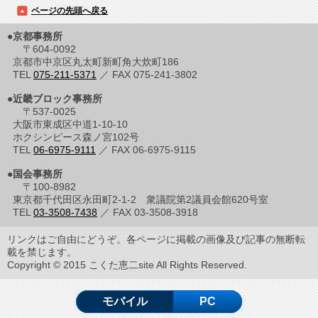
ページの先頭へ戻る
●京都事務所
〒604-0092
京都市中京区丸太町新町角大炊町186
TEL
075-211-5371
／ FAX 075-241-3802
●近畿ブロック事務所
〒537-0025
大阪市東成区中道1-10-10
ホクシンピース森ノ宮102号
TEL
06-6975-9111
／ FAX 06-6975-9115
●国会事務所
〒100-8982
東京都千代田区永田町2-1-2 衆議院第2議員会館620号室
TEL
03-3508-7438
／ FAX 03-3508-3918
リンクはご自由にどうぞ。各ページに掲載の画像及び記事の無断転
載を禁じます。
Copyright © 2015 こくた恵二site All Rights Reserved.
モバイル
PC