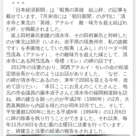
＊＊＊
「日本経済新聞」は「蝦夷の英雄 結ぶ絆」の記事を
載せています。7月末頃には「朝日新聞」の夕刊に「清
水寺と東北の「英雄」アテルイ 敵・味方を超え結ばれ
た絆」が掲載されました。
坂上田村麻呂創建の清水寺。その田村麻呂と対峙した
のが東北は胆沢（いさわ。岩手県の現奥州市、私の故郷
です）を本拠地としていた蝦夷（えみし）のリーダー阿
弖流為（アテルイ）。その敵味方を超えた縁として、清
水寺にある阿弖流為・母禮（モレ）の碑の話です。
2012年の法要のおり、関西アテルイ・モレの会の松坂
定徳会長から次のようはお話がありました。「なぜ、こ
の碑が清水寺にあるのか。来年で20回を迎える今年、改
めて語りたい」「本日ここにお見えのこくたさんと、地
元の市会議員の藤本貞子さんと清水寺の福岡精道師を訪
ね、碑の建立を願ったのが平成2年（1990年）の2月。大
西真興師から内諾を得たのが同年10月でした。そして、
平安遷都1200年に当たる平成6年（1994年）の11月6日
に碑の除幕を執り行うことができました。それ以来、毎
年11月の6日を含む週の土曜日に法要を行っています」
と、碑建立と法要の経過の報告をされました。