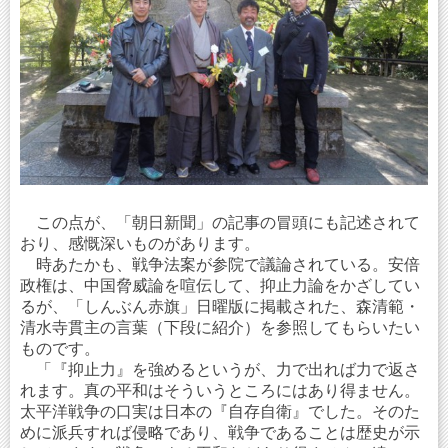
この点が、「朝日新聞」の記事の冒頭にも記述されて
おり、感慨深いものがあります。
時あたかも、戦争法案が参院で議論されている。安倍
政権は、中国脅威論を喧伝して、抑止力論をかざしてい
るが、「しんぶん赤旗」日曜版に掲載された、森清範・
清水寺貫主の言葉（下段に紹介）を参照してもらいたい
ものです。
「『抑止力』を強めるというが、力で出れば力で返さ
れます。真の平和はそういうところにはあり得ません。
太平洋戦争の口実は日本の『自存自衛』でした。そのた
めに派兵すれば侵略であり、戦争であることは歴史が示