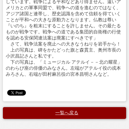
しています。戦争による平和などあり得ません。遠いア
メリカとの軍事同盟で、戦争への道を進むのではなく、
アジア諸国と連帯し、歴史認識を含めて信頼を得ていく
ことが平和への大きな原動力となります。仏教は尊い
『いのち』を粗末にすることを許しません。その最たる
ものが戦争です。戦争への道である集団的自衛権の行使
を認める安保関連法案は廃案にすべきです」
さて、戦争法案を廃止への大きなうねりを岩手から！
上の写真は、碑をかたどった旗と森貫主、奥州市長の
小沢昌記さんと私です。
下の写真は、「ミュージカル アテルイ－－北の耀星」
のわらび座の俳優のみなさん。左端がアテルイ役の戎本
みろさん、右端が田村麻呂役の宮本昌明さんなど。
一覧へ戻る