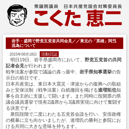
岩手・盛岡で野党五党首共同会見／／東北の「英雄」阿弖
流為について
活動日誌
2015年08月18日
明日19日、岩手県盛岡市において、
野党五党首の共同
記者会見
が行われます。
戦争法案が参院で議論の真っ最中、
岩手県知事選挙
の告
示日の前日です。
日本共産党は、東日本大震災・津波からの復興への取組
みと安保法制（戦争法案）白紙撤回を掲げる
達増拓也
知
事を自主的に支援して闘います。また同時に投開票の県
議会議員選挙で現有2議席から3議席実現に向けて奮闘す
る決意です。
衆院段階で二度にわたる五党首会談を行い、安倍政権
の横暴に立ち向かいましたが、達増氏の勝利と参院にお
ける共同に大きな意味を持ちます。