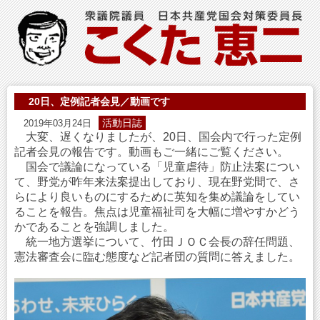
20日、定例記者会見／動画です
活動日誌
2019年03月24日
大変、遅くなりましたが、20日、国会内で行った定例
記者会見の報告です。動画もご一緒にご覧ください。
国会で議論になっている「児童虐待」防止法案につい
て、野党が昨年来法案提出しており、現在野党間で、さ
らにより良いものにするために英知を集め議論をしてい
ることを報告。焦点は児童福祉司を大幅に増やすかどう
かであることを強調しました。
統一地方選挙について、竹田ＪＯＣ会長の辞任問題、
憲法審査会に臨む態度など記者団の質問に答えました。