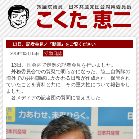
13日、記者会見／『動画』をご覧ください
活動日誌
2019年03月15日
13日、国会内で定例の記者会見を行いました。
外務委員会での質疑で明らかになった、陸上自衛隊の
海外での共同訓練にかかわる日報が作成され・保管され
ていたことを資料と共に、その重大性について報告をし
ました。
各メディアの記者団の質問に答えました。