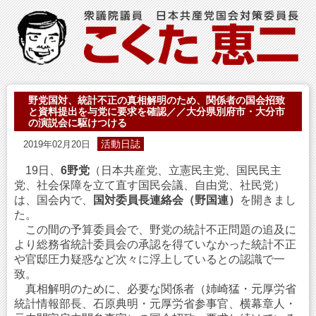
野党国対、統計不正の真相解明のため、関係者の国会招致
と資料提出を与党に要求を確認／／大分県別府市・大分市
の演説会に駆けつける
活動日誌
2019年02月20日
19日、
6野党
（日本共産党、立憲民主党、国民民主
党、社会保障を立て直す国民会議、自由党、社民党）
は、国会内で、
国対委員長連絡会（野国連）
を開きまし
た。
この間の予算委員会で、野党の統計不正問題の追及に
より総務省統計委員会の承認を得ていなかった統計不正
や官邸圧力疑惑など次々に浮上しているとの認識で一
致。
真相解明のために、必要な関係者（姉崎猛・元厚労省
統計情報部長、石原典明・元厚労省参事官、横幕章人・