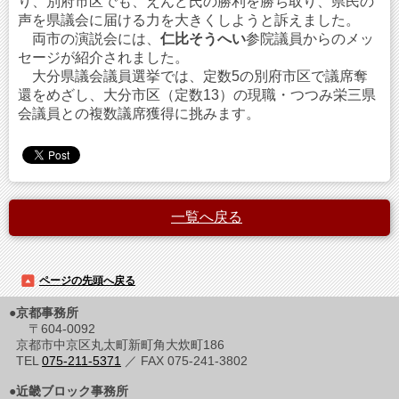
り、別府市区でも、えんど氏の勝利を勝ち取り、県民の
声を県議会に届ける力を大きくしようと訴えました。
両市の演説会には、
仁比そうへい
参院議員からのメッ
セージが紹介されました。
大分県議会議員選挙では、定数5の別府市区で議席奪
還をめざし、大分市区（定数13）の現職・つつみ栄三県
会議員との複数議席獲得に挑みます。
一覧へ戻る
ページの先頭へ戻る
●京都事務所
〒604-0092
京都市中京区丸太町新町角大炊町186
TEL
075-211-5371
／ FAX 075-241-3802
●近畿ブロック事務所