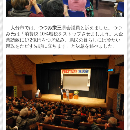
大分市では、
つつみ栄三
県会議員と訴えました。つつ
み氏は「消費税 10%増税をストップさせましよう。大企
業誘致に172億円をつぎ込み、県民の暮らしには冷たい
県政をただす先頭に立ちます」と決意を述べました。