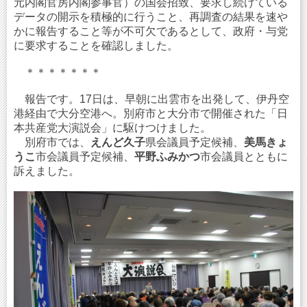
元内閣官房内閣参事官）の国会招致、要求し続けている
データの開示を積極的に行うこと、再調査の結果を速や
かに報告すること等が不可欠であるとして、政府・与党
に要求することを確認しました。
＊＊＊＊＊＊＊
報告です。17日は、早朝に出雲市を出発して、伊丹空
港経由で大分空港へ。別府市と大分市で開催された「日
本共産党大演説会」に駆けつけました。
別府市では、
えんど久子
県会議員予定候補、
美馬きょ
うこ
市会議員予定候補、
平野ふみかつ
市会議員とともに
訴えました。