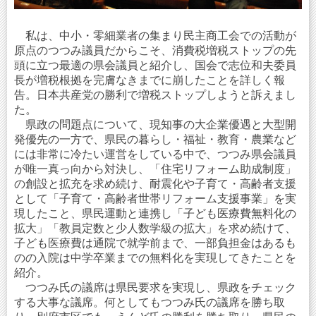
私は、中小・零細業者の集まり民主商工会での活動が
原点のつつみ議員だからこそ、消費税増税ストップの先
頭に立つ最適の県会議員と紹介し、国会で志位和夫委員
長が増税根拠を完膚なきまでに崩したことを詳しく報
告。日本共産党の勝利で増税ストップしようと訴えまし
た。
県政の問題点について、現知事の大企業優遇と大型開
発優先の一方で、県民の暮らし・福祉・教育・農業など
には非常に冷たい運営をしている中で、つつみ県会議員
が唯一真っ向から対決し、「住宅リフォーム助成制度」
の創設と拡充を求め続け、耐震化や子育て・高齢者支援
として「子育て・高齢者世帯リフォーム支援事業」を実
現したこと、県民運動と連携し「子ども医療費無料化の
拡大」「教員定数と少人数学級の拡大」を求め続けて、
子ども医療費は通院で就学前まで、一部負担金はあるも
のの入院は中学卒業までの無料化を実現してきたことを
紹介。
つつみ氏の議席は県民要求を実現し、県政をチェック
する大事な議席。何としてもつつみ氏の議席を勝ち取