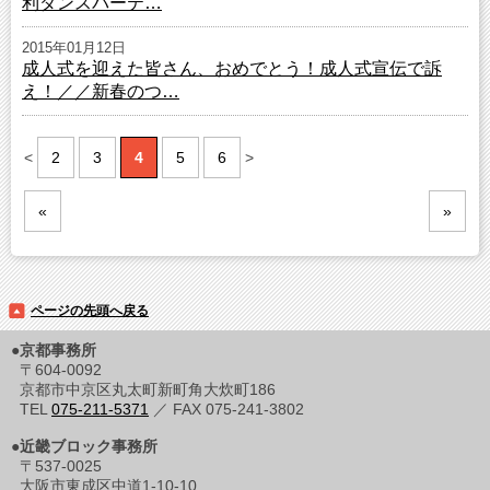
利ダンスパーテ…
2015年01月12日
成人式を迎えた皆さん、おめでとう！成人式宣伝で訴
え！／／新春のつ…
<
2
3
4
5
6
>
«
»
ページの先頭へ戻る
●京都事務所
〒604-0092
京都市中京区丸太町新町角大炊町186
TEL
075-211-5371
／ FAX 075-241-3802
●近畿ブロック事務所
〒537-0025
大阪市東成区中道1-10-10