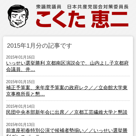
2015年1月分の記事です
2015年01月16日
いっせい選挙勝利 京都南区演説会で、山内よし子京都府
会議員、井…
2015年01月15日
補正予算案、来年度予算案の政府レク／／立命館大学東
京事務所長と懇…
2015年01月14日
民団中央本部新年会に出席／／京都工芸繊維大学と懇談
2015年01月13日
前進座初春特別公演で候補者勢揃い／／いっせい選挙勝