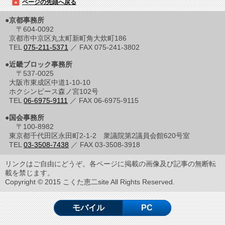
ページの先頭へ戻る
●京都事務所
〒604-0092
京都市中京区丸太町新町角大炊町186
TEL
075-211-5371
／ FAX 075-241-3802
●近畿ブロック事務所
〒537-0025
大阪市東成区中道1-10-10
ホクシンピース森ノ宮102号
TEL
06-6975-9111
／ FAX 06-6975-9115
●国会事務所
〒100-8982
東京都千代田区永田町2-1-2 衆議院第2議員会館620号室
TEL
03-3508-7438
／ FAX 03-3508-3918
リンクはご自由にどうぞ。各ページに掲載の画像及び記事の無断転
載を禁じます。
Copyright © 2015 こくた恵二site All Rights Reserved.
モバイル
PC