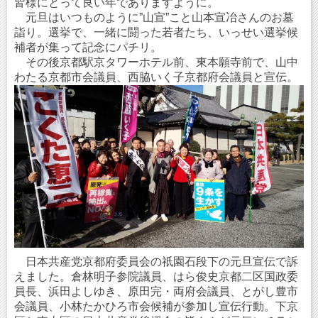
皆様にとって良い年でありますように。
元旦はいつものように”山宣”こと山本宣冶さんのお墓
詣り。選挙で、一緒に闘った若者たち、いっせい選挙候
補者が集って記念にパチリ。
その後京都駅京タワーホテル前、東本願寺前で、山中
わたる京都市会議員、西脇いく子京都府会議員と宣伝。
日本共産党京都府委員会の祇園石段下の元旦宣伝で訴
えました。倉林明子参院議員、はら俊史京都二区国政委
員長、浜田よしゆき、原田完・両府会議員、とがし豊市
会議員、小林たかひろ市会候補が参加し宣伝行動。下京