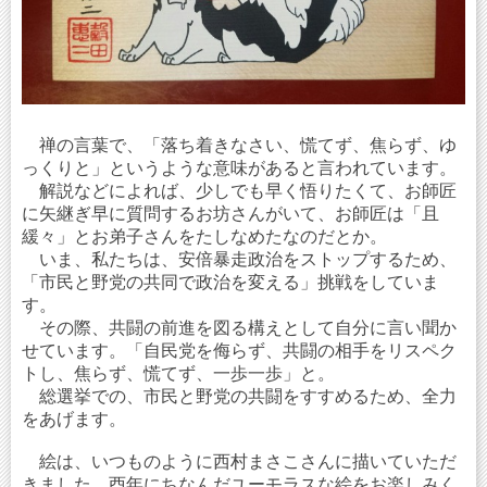
禅の言葉で、「落ち着きなさい、慌てず、焦らず、ゆ
っくりと」というような意味があると言われています。
解説などによれば、少しでも早く悟りたくて、お師匠
に矢継ぎ早に質問するお坊さんがいて、お師匠は「且
緩々」とお弟子さんをたしなめたなのだとか。
いま、私たちは、安倍暴走政治をストップするため、
「市民と野党の共同で政治を変える」挑戦をしていま
す。
その際、共闘の前進を図る構えとして自分に言い聞か
せています。「自民党を侮らず、共闘の相手をリスペク
トし、焦らず、慌てず、一歩一歩」と。
総選挙での、市民と野党の共闘をすすめるため、全力
をあげます。
絵は、いつものように西村まさこさんに描いていただ
きました。酉年にちなんだユーモラスな絵をお楽しみく