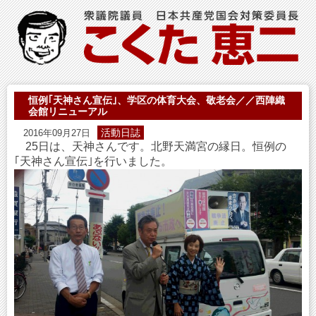
恒例｢天神さん宣伝｣、学区の体育大会、敬老会／／西陣織
会館リニューアル
活動日誌
2016年09月27日
25日は、天神さんです。北野天満宮の縁日。恒例の
｢天神さん宣伝｣を行いました。