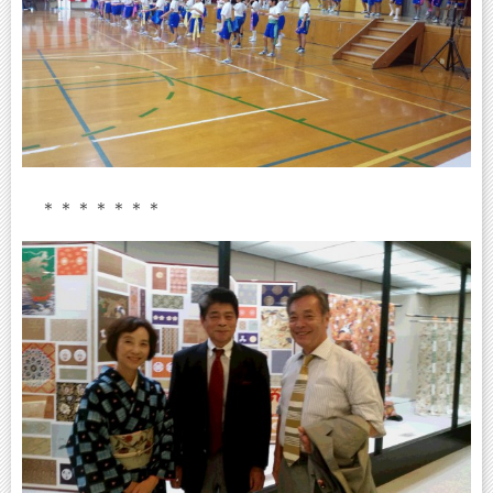
＊＊＊＊＊＊＊