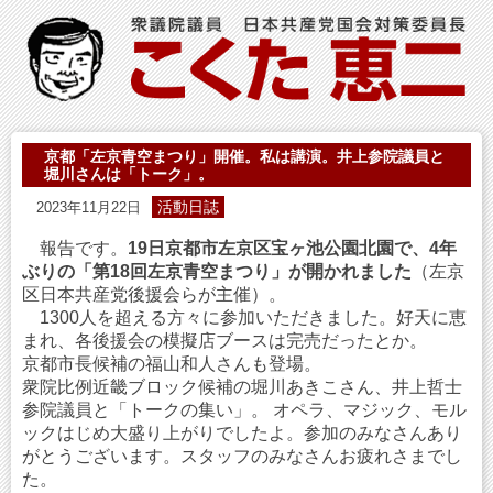
京都「左京青空まつり」開催。私は講演。井上参院議員と
堀川さんは「トーク」。
活動日誌
2023年11月22日
報告です。
19日京都市左京区宝ヶ池公園北園で、4年
ぶりの「第18回左京青空まつり」が開かれました
（左京
区日本共産党後援会らが主催）。
1300人を超える方々に参加いただきました。好天に恵
まれ、各後援会の模擬店ブースは完売だったとか。
京都市長候補の福山和人さんも登場。
衆院比例近畿ブロック候補の堀川あきこさん、井上哲士
参院議員と「トークの集い」。 オペラ、マジック、モル
ックはじめ大盛り上がりでしたよ。参加のみなさんあり
がとうございます。スタッフのみなさんお疲れさまでし
た。