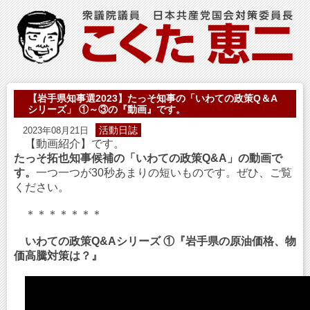
【岩手県知事選2023】たっそ知事の「いわての政策Q＆A
シリーズ」 ①～③の『動画』です。
活動日誌
2023年08月21日
【動画紹介】です。
たっそ拓也知事候補の「いわての政策Q&A」の動画で
す。
一つ一つが30秒あまりの短いものです。ぜひ、ご覧
ください。
＊＊＊＊＊＊＊
いわての政策Q&Aシリーズ ①『岩手県の原油価格、物
価高騰対策は？』