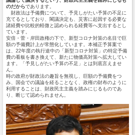
議論して議決するという、財政民主主義を踏みにじるも
のだから
であります。
財政法は予備費について、予見しがたい予算の不足に
充てるとしており、閣議決定も、災害に起因する必要な
諸経費や比較的軽微と認められる経費等へ支出するとし
ています。
安倍・菅・岸田政権の下で、新型コロナ対策の名目で巨
額の予備費計上が常態化しています。本補正予算案で
は、22年度の執行途中の「新型コロナ対策」の特定予備
費の看板を書き換えて、新たに物価高対策へ拡大してい
ます。「予見しがたい予算の不足」とは到底言えませ
ん。
時の政府が財政法の趣旨を無視し、巨額の予備費をつ
み、国会での議論を経ることなく、政権の財布のように
利用することは、財政民主主義を踏みにじるものであ
り、断じて認められません。