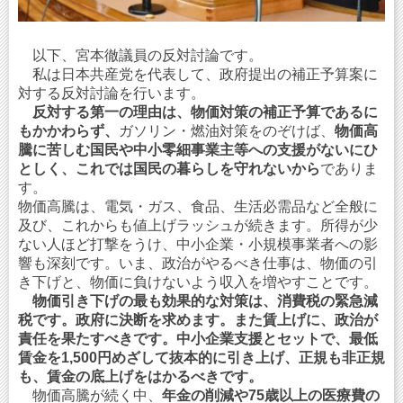
以下、宮本徹議員の反対討論です。
私は日本共産党を代表して、政府提出の補正予算案に
対する反対討論を行います。
反対する第一の理由は、物価対策の補正予算であるに
もかかわらず、
ガソリン・燃油対策をのぞけば、
物価高
騰に苦しむ国民や中小零細事業主等への支援がないにひ
としく、これでは国民の暮らしを守れないから
でありま
す。
物価高騰は、電気・ガス、食品、生活必需品など全般に
及び、これからも値上げラッシュが続きます。所得が少
ない人ほど打撃をうけ、中小企業・小規模事業者への影
響も深刻です。いま、政治がやるべき仕事は、物価の引
き下げと、物価に負けないよう収入を増やすことです。
物価引き下げの最も効果的な対策は、消費税の緊急減
税です。政府に決断を求めます。また賃上げに、政治が
責任を果たすべきです。中小企業支援とセットで、最低
賃金を1,500円めざして抜本的に引き上げ、正規も非正規
も、賃金の底上げをはかるべきです。
物価高騰が続く中、
年金の削減や75歳以上の医療費の