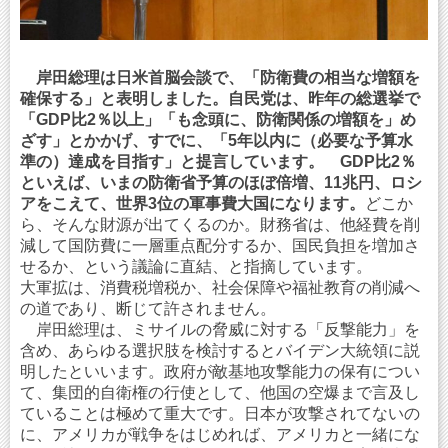
岸田総理は日米首脳会談で、「防衛費の相当な増額を
確保する」と表明しました。自民党は、昨年の総選挙で
「GDP比2％以上」「も念頭に、防衛関係の増額を」め
ざす」とかかげ、すでに、「5年以内に（必要な予算水
準の）達成を目指す」と提言しています。 GDP比2％
といえば、いまの防衛省予算のほぼ倍増、11兆円、ロシ
アをこえて、世界3位の軍事費大国になります。
どこか
ら、そんな財源が出てくるのか。財務省は、他経費を削
減して国防費に一層重点配分するか、国民負担を増加さ
せるか、という議論に直結、と指摘しています。
大軍拡は、消費税増税か、社会保障や福祉教育の削減へ
の道であり、断じて許されません。
岸田総理は、ミサイルの脅威に対する「反撃能力」を
含め、あらゆる選択肢を検討するとバイデン大統領に説
明したといいます。政府が敵基地攻撃能力の保有につい
て、集団的自衛権の行使として、他国の空爆まで言及し
ていることは極めて重大です。日本が攻撃されてないの
に、アメリカが戦争をはじめれば、アメリカと一緒にな