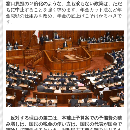
窓口負担の２倍化のような、血も涙もない政策は、ただ
ちに中止
することを強く求めます。年金カット法など年
金減額の仕組みを改め、年金の底上げこそはかるべきで
す。
反対する理由の第二は、本補正予算案での予備費の積
み増しは、国民の税金の使い方は、国民の代表が国会で