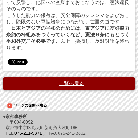
って反撃し、他国への空爆までおこなうのは、憲法違反
そのものです。
こうした能力の保有は、安全保障のジレンマをよびおこ
し、際限のない軍拡競争につながる、亡国の道です。
日本とアジアの平和のためには、東アジアに友好協力
条約の枠組みをつくっていくなど、憲法９条にもとづく
平和外交こそ必要です。
以上、指摘し、反対討論を終わ
ります。
一覧へ戻る
ページの先頭へ戻る
●京都事務所
〒604-0092
京都市中京区丸太町新町角大炊町186
TEL
075-211-5371
／ FAX 075-241-3802