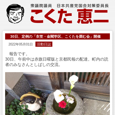
30日、定例の「衣笠・金閣学区、こくたを囲む会」開催
活動日誌
2022年05月01日
報告です。
30日、午前中は赤旗日曜版と京都民報の配達。町内の読
者のみなさんとしばしの交流。