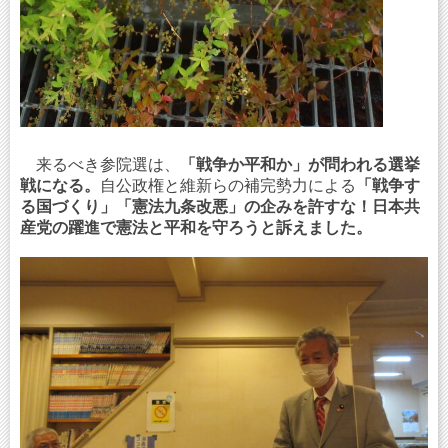
来るべき参院選は、
「戦争か平和か」が問われる選挙
戦になる。
自公政権と維新らの補完勢力による
「戦争す
る国づくり」「憲法九条改悪」の企みを許すな！日本共
産党の躍進で憲法と平和を守ろうと訴えました。