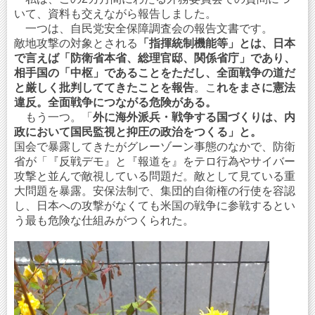
いて、資料も交えながら報告しました。
一つは、自民党安全保障調査会の報告文書です。
敵地攻撃の対象とされる
「指揮統制機能等」とは、日本
で言えば「防衛省本省、総理官邸、関係省庁」であり、
相手国の「中枢」であることをただし、全面戦争の道だ
と厳しく批判しててきたことを報告
。こ
れをまさに憲法
違反。全面戦争につながる危険がある。
もう一つ。「
外に海外派兵・戦争する国づくりは、内
政において国民監視と抑圧の政治をつくる」と。
国会で暴露してきたがグレーゾーン事態のなかで、防衛
省が「『反戦デモ』と『報道を』をテロ行為やサイバー
攻撃と並んで敵視している問題だ。敵として見ている重
大問題を暴露。安保法制で、集団的自衛権の行使を容認
し、日本への攻撃がなくても米国の戦争に参戦するとい
う最も危険な仕組みがつくられた。