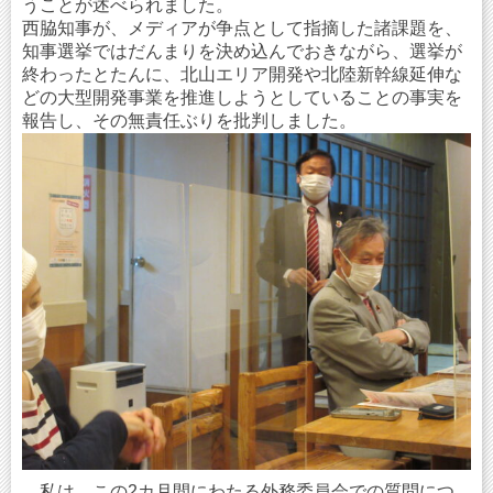
うことが述べられました。
西脇知事が、メディアが争点として指摘した諸課題を、
知事選挙ではだんまりを決め込んでおきながら、選挙が
終わったとたんに、北山エリア開発や北陸新幹線延伸な
どの大型開発事業を推進しようとしていることの事実を
報告し、その無責任ぶりを批判しました。
私は、この2カ月間にわたる外務委員会での質問につ