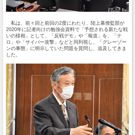
私は、前々回と前回の2度にわたり、陸上幕僚監部が
2020年に記者向けの勉強会資料で「予想される新たな戦
いの様相」として、「反戦デモ」や「報道」を、「テ
ロ」や「サイバー攻撃」などと同列視し、「グレーゾー
ンの事態」に明示していた問題を質問し、追及してきま
した。