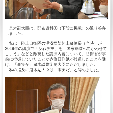
鬼木副大臣は、配布資料①（下段に掲載）の通り答弁
しました。
私は、陸上自衛隊の湯浅悟郎陸上幕僚長（当時）が
2019年の講演で「反戦デモ」を「国家崩壊へ向かわせて
しまう」などと敵視した講演内容について、防衛省が事
前に把握していたことが赤旗日刊紙が報道したことを受
け、「事実か」鬼木誠防衛副大臣にただしました。
私の追及に鬼木副大臣は「事実だ」と認めました。