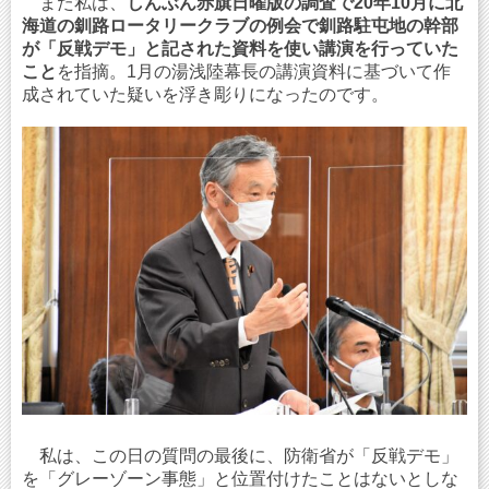
また私は、
しんぶん赤旗日曜版の調査で20年10月に北
海道の釧路ロータリークラブの例会で釧路駐屯地の幹部
が「反戦デモ」と記された資料を使い講演を行っていた
こと
を指摘。1月の湯浅陸幕長の講演資料に基づいて作
成されていた疑いを浮き彫りになったのです。
私は、この日の質問の最後に、防衛省が「反戦デモ」
を「グレーゾーン事態」と位置付けたことはないとしな