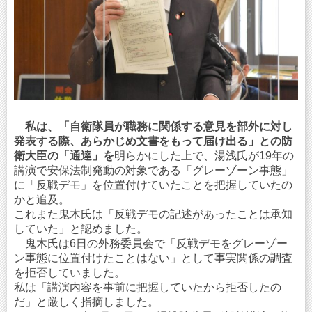
私は、「自衛隊員が職務に関係する意見を部外に対し
発表する際、あらかじめ文書をもって届け出る」との防
衛大臣の「通達」を
明らかにした上で、湯浅氏が19年の
講演で安保法制発動の対象である「グレーゾーン事態」
に「反戦デモ」を位置付けていたことを把握していたの
かと追及。
これまた鬼木氏は「反戦デモの記述があったことは承知
していた」と認めました。
鬼木氏は6日の外務委員会で「反戦デモをグレーゾー
ン事態に位置付けたことはない」として事実関係の調査
を拒否していました。
私は「講演内容を事前に把握していたから拒否したの
だ」と厳しく指摘しました。