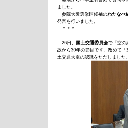
ました。
参院大阪選挙区候補の
わたなべ
発言を行いました。
＊＊＊
26日、
国土交通委員会
で「空の
故から30年の節目です。改めて
土交通大臣の認識をただしました