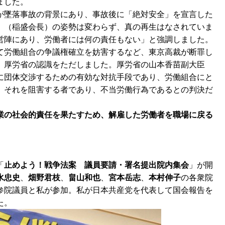
ました。
が墜落事故の背景にあり、事故後に「絶対安全」を宣言した
」（稲盛会長）の姿勢は変わらず、真の再生はなされていま
営陣にあり、労働者には何の責任もない」と強調しました。
て労働組合の争議権確立を妨害するなど、東京高裁が断罪し
、厚労省の認識をただしました。厚労省の山本香苗副大臣
に団体交渉するための有効な対抗手段であり、労働組合にと
、それを阻害する者であり、不当労働行為であるとの判決だ
業の社会的責任を果たすため、解雇した労働者を職場に戻る
「
止めよう！戦争法案 議員要請・署名提出院内集会
」が開
水忠史
、
畑野君枝
、
畠山和也
、
宮本岳志
、
本村伸子
の各衆院
参院議員と私が参加。私が日本共産党を代表して国会報告を
た。