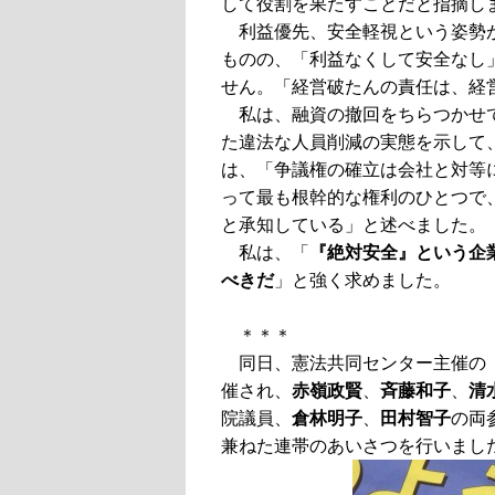
して役割を果たすことだと指摘し
利益優先、安全軽視という姿勢
ものの、「利益なくして安全なし
せん。「経営破たんの責任は、経
私は、融資の撤回をちらつかせ
た違法な人員削減の実態を示して
は、「争議権の確立は会社と対等
って最も根幹的な権利のひとつで
と承知している」と述べました。
私は、「
『絶対安全』という企
べきだ
」と強く求めました。
＊＊＊
同日、憲法共同センター主催の
催され、
赤嶺政賢
、
斉藤和子
、
清
院議員、
倉林明子
、
田村智子
の両
兼ねた連帯のあいさつを行いまし