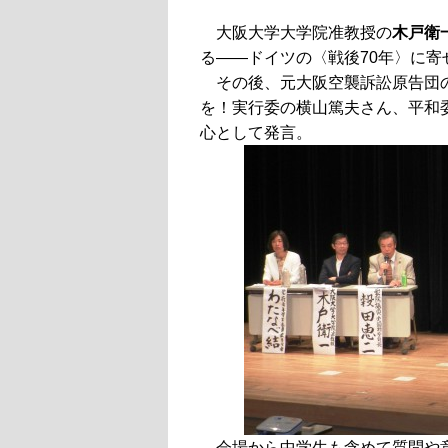
大阪大学大学院准教授の
木戸衛
る――ドイツの〈戦後70年〉に
その後、元大阪空襲訴訟原告団
を！実行委の横山篤夫さん、平和
心として発言。
会場から中学生も含めて質問や