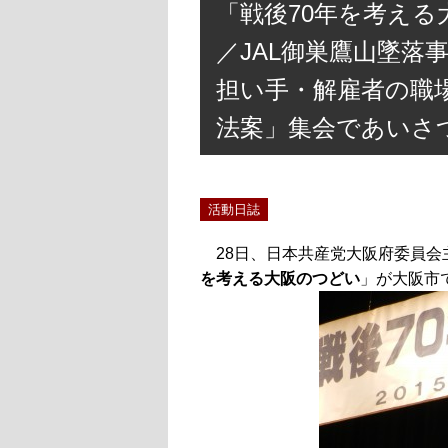
「戦後70年を考え
／JAL御巣鷹山墜落
担い手・解雇者の職
法案」集会であいさ
活動日誌
28日、日本共産党大阪府委員
を考える大阪のつどい
」が大阪市