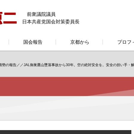
前衆議院議員
日本共産党国会対策委員長
国会報告
京都から
プロフ
情勢の報告／／JAL御巣鷹山墜落事故から30年。空の絶対安全を。安全の担い手・