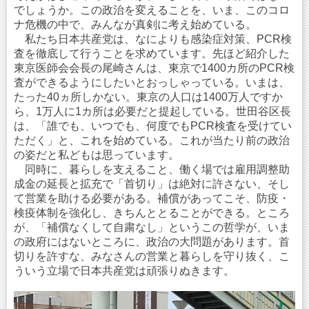
でしょうか。この政治を変えることを、いま、このコロ
ナ危機の中で、みんなが真剣に考え始めている。
私たち日本共産党は、なによりも感染症対策、PCR検
査を徹底して行うことを求めています。先ほど紹介した
東京医師会会長の尾崎さんは、東京で1400カ所のPCR検
査ができるようにしたいとおっしゃっている。いまは、
たった40ヵ所しかない。東京の人口は1400万人ですか
ら、1万人に1カ所は必要だと提起している。世田谷区長
は、「誰でも、いつでも、何度でもPCR検査を受けてい
ただく」と、これを始めている。これが当たり前の政治
の姿だと私どもは思っています。
同時に、暮らしを支えること、働く場では雇用調整助
成金の延長と拡充で「首切り」は絶対に許さない、そし
て営業を助ける必要がある。補償があってこそ、防疫・
検疫体制を強化し、きちんととることができる。ところ
が、「補償なくして自粛なし」というこの哲学が、いま
の政府にはないところに、政治の大問題があります。首
切りを許すな、みなさんの営業と暮らしを守り抜く、こ
ういう立場で日本共産党は頑張りぬきます。