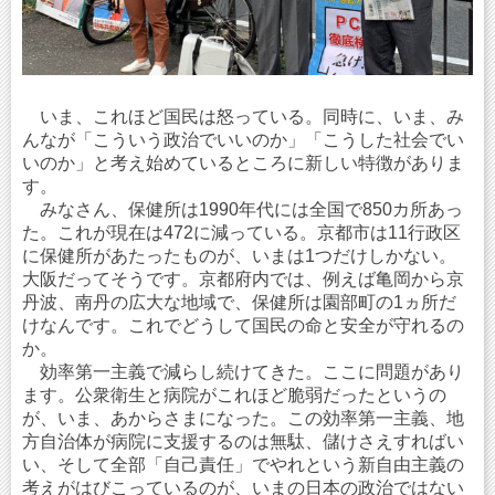
いま、これほど国民は怒っている。同時に、いま、み
んなが「こういう政治でいいのか」「こうした社会でい
いのか」と考え始めているところに新しい特徴がありま
す。
みなさん、保健所は1990年代には全国で850カ所あっ
た。これが現在は472に減っている。京都市は11行政区
に保健所があたったものが、いまは1つだけしかない。
大阪だってそうです。京都府内では、例えば亀岡から京
丹波、南丹の広大な地域で、保健所は園部町の1ヵ所だ
けなんです。これでどうして国民の命と安全が守れるの
か。
効率第一主義で減らし続けてきた。ここに問題があり
ます。公衆衛生と病院がこれほど脆弱だったというの
が、いま、あからさまになった。この効率第一主義、地
方自治体が病院に支援するのは無駄、儲けさえすればい
い、そして全部「自己責任」でやれという新自由主義の
考えがはびこっているのが、いまの日本の政治ではない