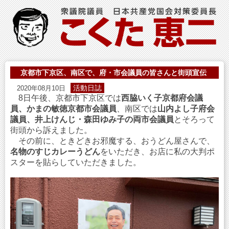
京都市下京区、南区で、府・市会議員の皆さんと街頭宣伝
活動日誌
2020年08月10日
8日午後、京都市下京区では
西脇いく子京都府会議
員、かまの敏徳京都市会議員
、南区では
山内よし子府会
議員、井上けんじ・森田ゆみ子の両市会議員
とそろって
街頭から訴えました。
その前に、ときどきお邪魔する、おうどん屋さんで、
名物のすじカレーうどん
をいただき、お店に私の大判ポ
スターを貼らしていただきました。