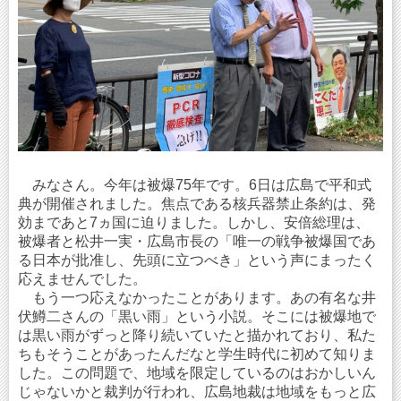
みなさん。今年は被爆75年です。6日は広島で平和式
典が開催されました。焦点である核兵器禁止条約は、発
効まであと7ヵ国に迫りました。しかし、安倍総理は、
被爆者と松井一実・広島市長の「唯一の戦争被爆国であ
る日本が批准し、先頭に立つべき」という声にまったく
応えませんでした。
もう一つ応えなかったことがあります。あの有名な井
伏鱒二さんの「黒い雨」という小説。そこには被爆地で
は黒い雨がずっと降り続いていたと描かれており、私た
ちもそうことがあったんだなと学生時代に初めて知りま
した。この問題で、地域を限定しているのはおかしいん
じゃないかと裁判が行われ、広島地裁は地域をもっと広