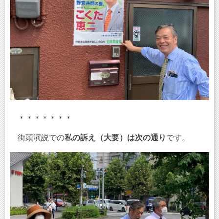
＊＊＊＊＊＊＊
街頭演説での
私の訴え（大要）は次の通り
です。