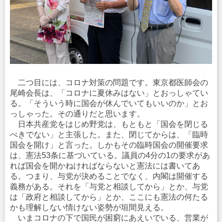
二つ目には、コロナ対策の問題です。東京都医師会の
尾崎会長は、「コロナに夏休みはない」とおっしゃてい
る。「そういう時に国会が休んでいてもいいのか」とお
っしゃった。その通りだと思います。
日本共産党をはじめ野党は、もともと「国会を閉じる
べきでない」と主張した。また、閉じてからは、「臨時
国会を開け」と言った。しかもその臨時国会の開催要求
は、憲法53条に基づいている。議員の4分の1の要求があ
れば国会を開かねければならないと憲法には書いてあ
る。つまり、与党が決めることでなく、内閣は開催する
義務がある。それを「与党と相談してから」とか、与党
は「政府と相談してから」とか、ここにも憲法の何たる
かも理解しない情けない姿勢が垣間見える。
いまコロナの下で国民が困窮にあえいでいる、営業が