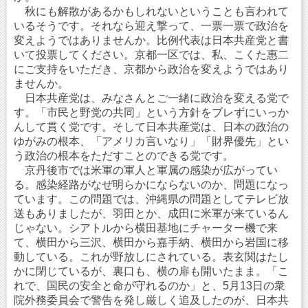
秋にも解散があるかもしれないということも言われて
いるそうです。それなら迎え撃って、一票一票で政治を
変えようではありませんか。比例代表は日本共産党と書
いて投票してください。京都一区では、私、こくた惠二
にご支持をいただき、京都から政治を変えようではあり
ませんか。
日本共産党は、みなさんとご一緒に政治を変える党で
す。「市民と野党の共同」という方針をブレずにいっか
んして貫く党です。そして日本共産党は、日本の政治の
ゆがみの根本、「アメリカ言いなり」「財界優先」とい
う政治の根本をただすことのできる党です。
京丹後市では米軍の軍人と軍属の感染が広がってい
る。感染経路がなぜ明らかにならないのか、問題になっ
ています。この問題では、沖縄県の問題としてテレビ放
送もありましたが、羽田とか、成田に米軍が来ているん
じゃない。シアトルから横田基地にチャーター機で来
て、横田から三沢、横田から嘉手納、横田から岩国に移
動している。これが野放しにされている。表玄関はたし
かに閉じているが、裏口も、横の扉も開いたまま。「こ
れで、国民の安全と命が守れるのか」と、5月13日の衆
院外務委員会で警告を発し厳しく追及したのが、日本共