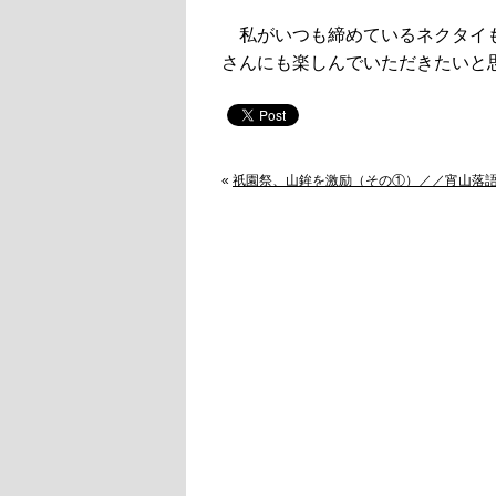
私がいつも締めているネクタイ
さんにも楽しんでいただきたいと
«
祇園祭、山鉾を激励（その①）／／宵山落