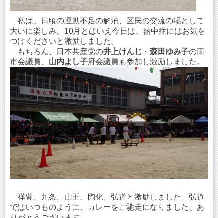
私は、日頃の運動不足の解消、区民の交流の場として
大いに楽しみ、10月とはいえ今日は、熱中症にはお気を
つけくださいと激励しました。
もちろん、日本共産党の
井上けんじ
・
森田ゆみ子
の両
市会議員、
山内よし子
府会議員も参加し激励しました。
祥豊、九条、山王、陶化、弘道と激励しました。弘道
ではいつものように、カレーをご馳走になりました。あ
りがとうございます。