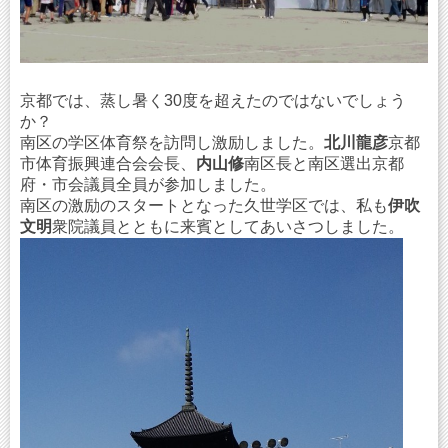
京都では、蒸し暑く30度を超えたのではないでしょう
か？
南区の学区体育祭を訪問し激励しました。
北川龍彦
京都
市体育振興連合会会長、
内山修
南区長と南区選出京都
府・市会議員全員が参加しました。
南区の激励のスタートとなった久世学区では、私も
伊吹
文明
衆院議員とともに来賓としてあいさつしました。