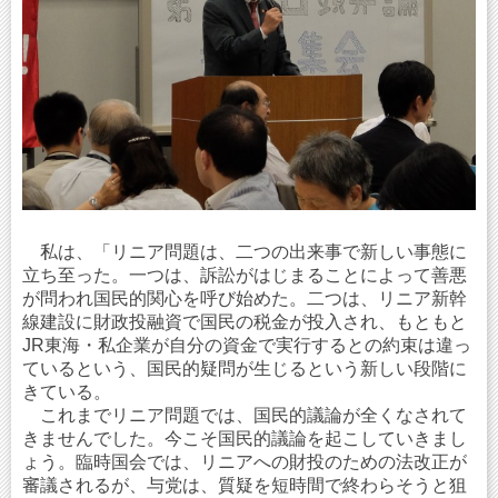
私は、「リニア問題は、二つの出来事で新しい事態に
立ち至った。一つは、訴訟がはじまることによって善悪
が問われ国民的関心を呼び始めた。二つは、リニア新幹
線建設に財政投融資で国民の税金が投入され、もともと
JR東海・私企業が自分の資金で実行するとの約束は違っ
ているという、国民的疑問が生じるという新しい段階に
きている。
これまでリニア問題では、国民的議論が全くなされて
きませんでした。今こそ国民的議論を起こしていきまし
ょう。臨時国会では、リニアへの財投のための法改正が
審議されるが、与党は、質疑を短時間で終わらそうと狙