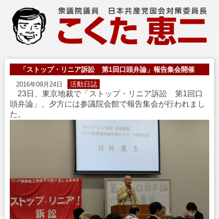
「ストップ・リニア訴訟 第1回口頭弁論」報告集会開催
活動日誌
2016年09月24日
23日、東京地裁で「ストップ・リニア訴訟 第1回口
頭弁論」、夕方には参議院会館で報告集会が行われまし
た。