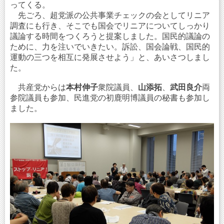
ってくる。
先ごろ、超党派の公共事業チェックの会としてリニア
調査にも行き、そこでも国会でリニアについてしっかり
議論する時間をつくろうと提案しました。国民的議論の
ために、力を注いでいきたい。訴訟、国会論戦、国民的
運動の三つを相互に発展させよう」と、あいさつしまし
た。
共産党からは
本村伸子
衆院議員、
山添拓
、
武田良介
両
参院議員も参加、民進党の初鹿明博議員の秘書も参加し
ました。