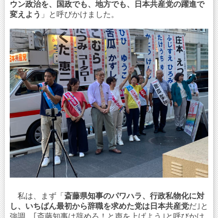
ウン政治を、国政でも、地方でも、日本共産党の躍進で
変えよう
」と呼びかけました。
私は、まず「
斎藤県知事のパワハラ、行政私物化に対
し、いちばん最初から辞職を求めた党は日本共産党
だ｣と
強調。｢斎藤知事は辞めろ！と声を上げよう｣と呼びかけ