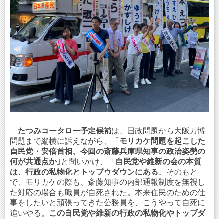
たつみコータロー予定候補
は、国政問題から大阪万博
問題まで縦横に訴えながら、「
モリカケ問題を起こした
自民党・安倍首相、今回の斎藤兵庫県知事の政治姿勢の
何が共通点か
｣と問いかけ、「
自民党や維新の会の本質
は、行政の私物化とトップウダウンにある
。そのもと
で、モリカケの際も、斎藤知事の内部通報制度を無視し
た対応の場合も職員が自死された。本来住民のための仕
事をしたいと頑張ってきた公務員を、こうやって自死に
追いやる。
この自民党や維新の行政の私物化やトップダ