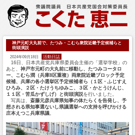
神戸元町大丸前で、たつみ・こむら衆院近畿予定候補らと
街頭演説
活動日誌
2024年09月18日
16日、日本共産党兵庫県委員会主催の「選挙学校」の
あと、
神戸市元町の大丸前に移動し、たつみコータロ
ー、こむら潤（兵庫8区重複）両衆院近畿ブロック予定
候補、兵庫の各小選挙区予定候補者ら（１区・ふじすえ
ひろみ、２区・たけうちゆみこ、３区・かとうけんじ、
１１区・苦瓜かずしげ）と街頭演説
を行いました。
写真は、
斎藤元彦兵庫県知事の体たらくを告発し、予
想される県知事選ないし県議選挙への支持を呼びかける
庄本えつこ兵庫県議
。