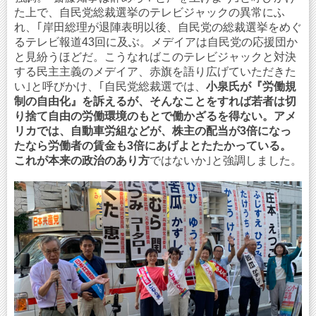
た上で、自民党総裁選挙のテレビジャックの異常にふ
れ、｢岸田総理が退陣表明以後、自民党の総裁選挙をめぐ
るテレビ報道43回に及ぶ。メデイアは自民党の応援団か
と見紛うほどだ。こうなればこのテレビジャックと対決
する民主主義のメデイア、赤旗を語り広げていただきた
い｣と呼びかけ、｢自民党総裁選では、
小泉氏が『労働規
制の自由化』を訴えるが、そんなことをすれば若者は切
り捨て自由の労働環境のもとで働かざるを得ない。アメ
リカでは、自動車労組などが、株主の配当が3倍になっ
たなら労働者の賃金も3倍にあげよとたたかっている。
これが本来の政治のあり方
ではないか｣と強調しました。