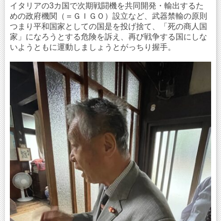
イタリアの3カ国で次期戦闘機を共同開発・輸出するた
めの政府機関（＝ＧＩＧＯ）設立など、武器禁輸の原則
つまり平和国家としての国是を投げ捨て、「死の商人国
家」になろうとする危険を訴え、再び戦争する国にしな
いようともに運動しましょうとがっちり握手。