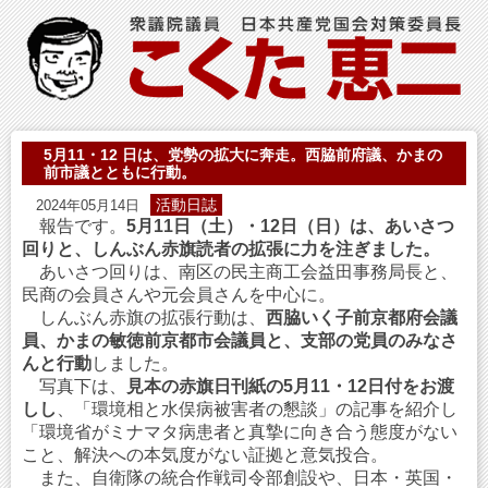
5月11・12 日は、党勢の拡大に奔走。西脇前府議、かまの
前市議とともに行動。
活動日誌
2024年05月14日
報告です。
5月11日（土）・12日（日）は、あいさつ
回りと、しんぶん赤旗読者の拡張に力を注ぎました。
あいさつ回りは、南区の民主商工会益田事務局長と、
民商の会員さんや元会員さんを中心に。
しんぶん赤旗の拡張行動は、
西脇いく子前京都府会議
員、かまの敏徳前京都市会議員と、支部の党員のみなさ
んと行動
しました。
写真下は、
見本の赤旗日刊紙の5月11・12日付をお渡
しし
、「環境相と水俣病被害者の懇談」の記事を紹介し
「環境省がミナマタ病患者と真摯に向き合う態度がない
こと、解決への本気度がない証拠と意気投合。
また、自衛隊の統合作戦司令部創設や、日本・英国・