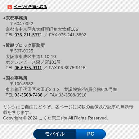
ページの先頭へ戻る
●京都事務所
〒604-0092
京都市中京区丸太町新町角大炊町186
TEL
075-211-5371
／ FAX 075-241-3802
●近畿ブロック事務所
〒537-0025
大阪市東成区中道1-10-10
ホクシンピース森ノ宮102号
TEL
06-6975-9111
／ FAX 06-6975-9115
●国会事務所
〒100-8982
東京都千代田区永田町2-1-2 衆議院第2議員会館620号室
TEL
03-3508-7438
／ FAX 03-3508-3918
リンクはご自由にどうぞ。各ページに掲載の画像及び記事の無断転
載を禁じます。
Copyright © 2024 こくた恵二site All Rights Reserved.
モバイル
PC