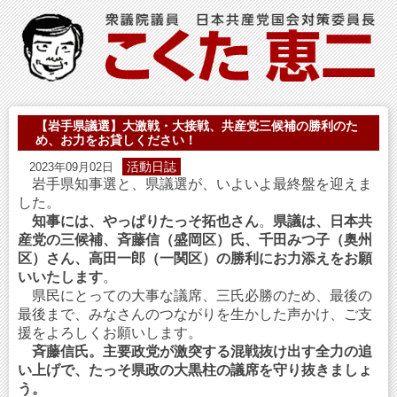
【岩手県議選】大激戦・大接戦、共産党三候補の勝利のた
め、お力をお貸しください！
活動日誌
2023年09月02日
岩手県知事選と、県議選が、いよいよ最終盤を迎えま
した。
知事には、やっぱりたっそ拓也さん
。
県議は、日本共
産党の三候補、斉藤信（盛岡区）氏、千田みつ子（奥州
区）さん、高田一郎（一関区）の勝利にお力添えをお願
いいたします
。
県民にとっての大事な議席、三氏必勝のため、最後の
最後まで、みなさんのつながりを生かした声かけ、ご支
援をよろしくお願いします。
斉藤信氏。主要政党が激突する混戦抜け出す全力の追
い上げで、たっそ県政の大黒柱の議席を守り抜きましょ
う。