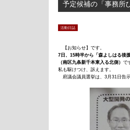
予定候補の「事務所
活動日誌
【お知らせ】です。
7日、15時半から「森よしはる後
（南区九条新千本東入る北側）
で
私も駆けつけ、訴えます。
府議会議員選挙は、3月31日告