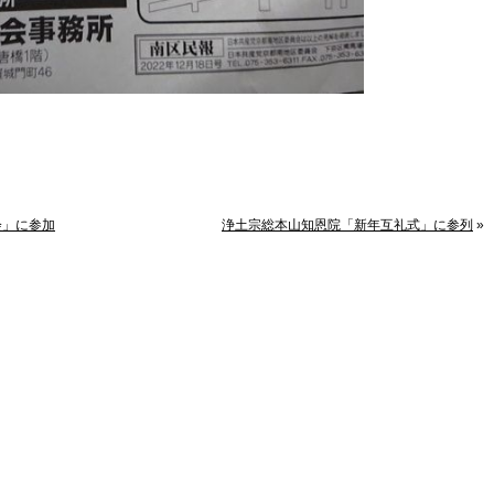
会」に参加
浄土宗総本山知恩院「新年互礼式」に参列
»