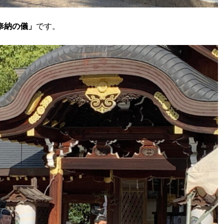
奉納の儀」
です。