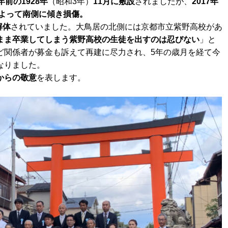
前の1928年
（昭和3年）
11月に敷設
されましたが、
2017年
よって南側に傾き損傷。
解体
されていました。大鳥居の北側には京都市立紫野高校があ
まま卒業してしまう紫野高校の生徒を出すのは忍びない
」と
ど関係者が募金も訴えて再建に尽力され、5年の歳月を経て今
なりました。
からの敬意
を表します。