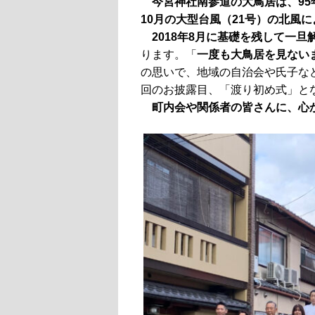
今宮神社南参道の大鳥居は、95年
10月の大型台風（21号）の
北風に
2018年8月に基礎を残して一旦
ります。「
一度も大鳥居を見ない
の思いで、地域の自治会や氏子な
回のお披露目、「渡り初め式」と
町内会や関係者の皆さんに、心