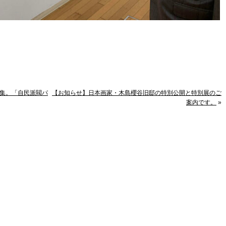
特集。「自民派閥パ
【お知らせ】日本画家・木島櫻谷旧邸の特別公開と特別展のご
案内です。
»