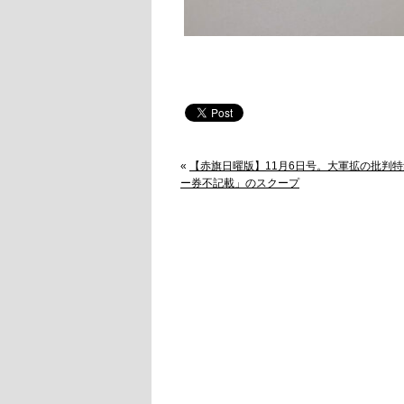
«
【赤旗日曜版】11月6日号。大軍拡の批判
ー券不記載」のスクープ