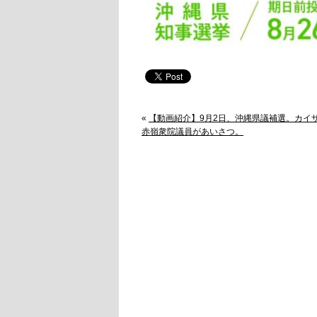
«
【動画紹介】9月2日、沖縄県議補選。カイ
赤嶺衆院議員があいさつ。