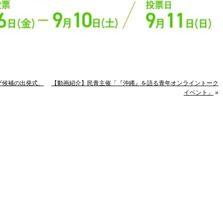
ザ候補の出発式、
【動画紹介】民青主催「『沖縄』を語る青年オンライントーク
イベント」
»