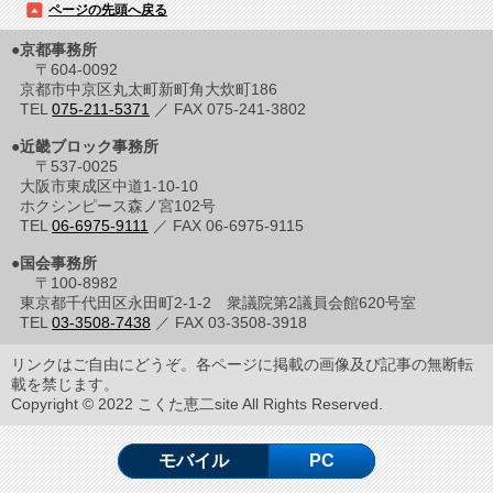
ページの先頭へ戻る
●京都事務所
〒604-0092
京都市中京区丸太町新町角大炊町186
TEL
075-211-5371
／ FAX 075-241-3802
●近畿ブロック事務所
〒537-0025
大阪市東成区中道1-10-10
ホクシンピース森ノ宮102号
TEL
06-6975-9111
／ FAX 06-6975-9115
●国会事務所
〒100-8982
東京都千代田区永田町2-1-2 衆議院第2議員会館620号室
TEL
03-3508-7438
／ FAX 03-3508-3918
リンクはご自由にどうぞ。各ページに掲載の画像及び記事の無断転
載を禁じます。
Copyright © 2022 こくた恵二site All Rights Reserved.
モバイル
PC