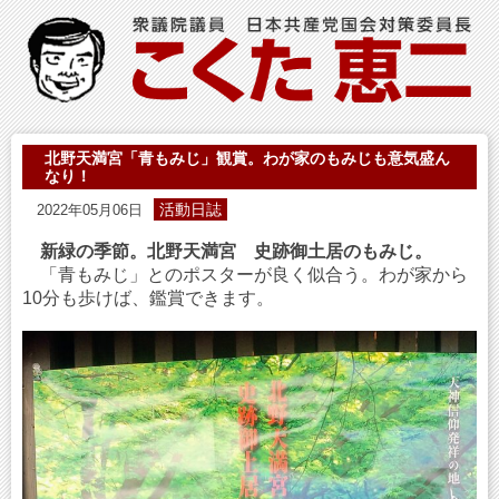
北野天満宮「青もみじ」観賞。わが家のもみじも意気盛ん
なり！
活動日誌
2022年05月06日
新緑の季節。北野天満宮 史跡御土居のもみじ。
「青もみじ」とのポスターが良く似合う。わが家から
10分も歩けば、鑑賞できます。