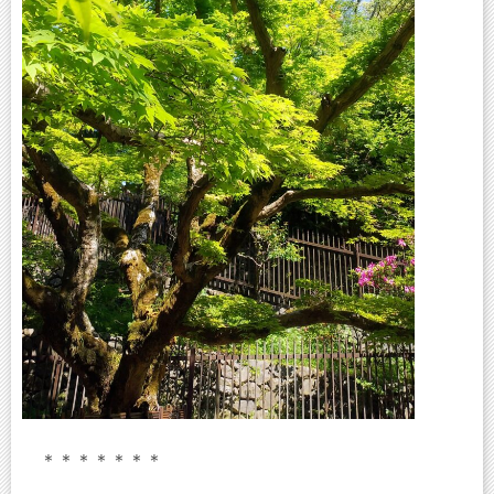
＊＊＊＊＊＊＊