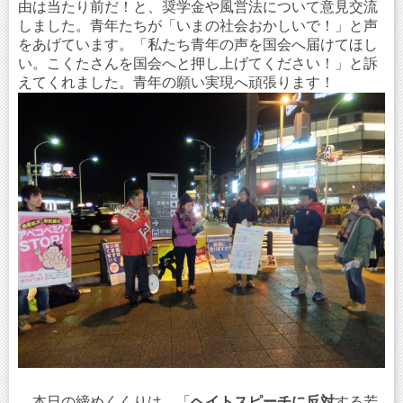
由は当たり前だ！と、奨学金や風営法について意見交流
しました。青年たちが「いまの社会おかしいで！」と声
をあげています。「私たち青年の声を国会へ届けてほし
い。こくたさんを国会へと押し上げてください！」と訴
えてくれました。青年の願い実現へ頑張ります！
本日の締めくくりは、「
ヘイトスピーチに反対
する若