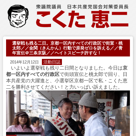
選挙戦も残る二日。京都一区内すべての行政区で街宣・桃
太郎／／金関（きんかん）行動で原発ゼロを訴える／／青
年宣伝＠三条京阪／／ヘイトスピーチ許すな！
活動日誌
2014年12月12日
いよいよ選挙戦も残り二日間となりました。今日は
京
都一区内すべての行政区
で街頭宣伝と桃太郎で回り、日
本共産党の大躍進と、小選挙区京都一区で私・こくた恵
二を勝利させてください！と力いっぱい訴えました。