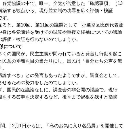
、各党協議の中で、唯一、全党が合意した「確認事項」（13
構築する観点から、現行並立制の功罪を広く評価・検証
です。
ると、第10回、第11回の議題として「小選挙区比例代表並
中身は各党陳述を受けての試算や重複立候補についての議論
の評価・検証を行わないのでしょうか。
係について
多くの国民が、民主主義が問われていると発言し行動を起こ
と民意の乖離を目の当たりにし、国民は「自分たちの声を無
す。
議論すべき」との発言もあったようですが、調査会として、
させるための努力をしたのでしょうか。
ず、国民的な議論なしに、調査会の非公開の議論で、現行
減をする答申を決定するなど、後々まで禍根を残すと指摘
問。12月1日からは、「私のお気に入り名品展」を開催して