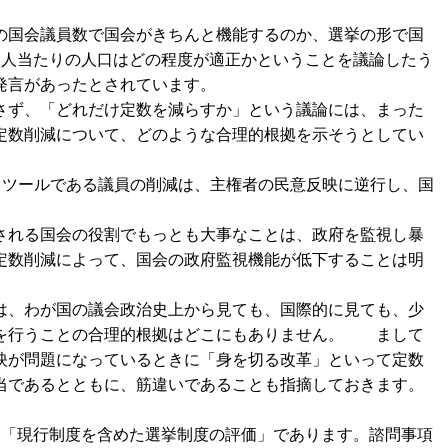
の国会議員数で国会がきちんと機能するのか、選挙の形で国
1人当たりの人口はどの程度が適正かということを議論したう
発言があったとされています。
さず、「どれだけ定数を減らすか」という議論には、まった
定数削減について、どのような合理的根拠を示そうとしてい
るツールである議員の削減は、主権者の民意反映に逆行し、国
される国会の役割でもっとも大事なことは、政府を監視し暴
定数削減によって、国会の政府監視機能が低下することは明
は、わが国の議会政治史上から見ても、国際的に見ても、少
を行うことの合理的根拠はどこにもありません。 まして
映が問題になっているときに「身を切る改革」といって定数
当であるとともに、筋違いであることも指摘しておきます。
、「現行制度を含めた選挙制度の評価」であります。諮問事項