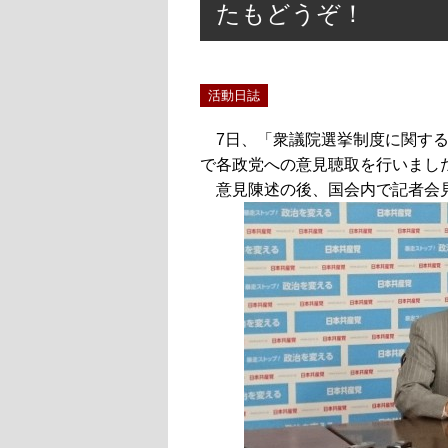
たもどうぞ！
活動日誌
7日、「衆議院選挙制度に関す
で各政党への意見聴取を行いまし
意見陳述の後、国会内で記者会