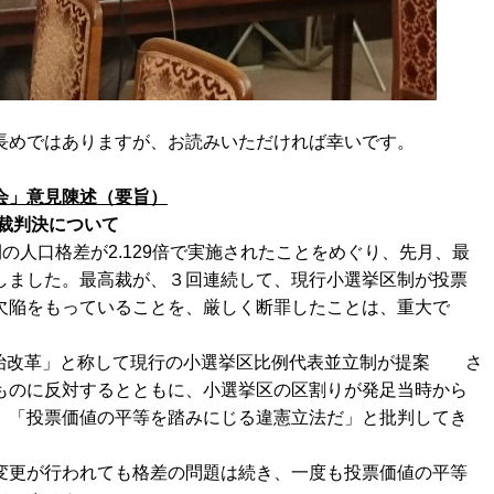
長めではありますが、お読みいただければ幸いです。
会」意見陳述（要旨）
裁判決について
の人口格差が2.129倍で実施されたことをめぐり、先月、最
しました。最高裁が、３回連続して、現行小選挙区制が投票
欠陥をもっていることを、厳しく断罪したことは、重大で
「政治改革」と称して現行の小選挙区比例代表並立制が提案 さ
ものに反対するとともに、小選挙区の区割りが発足当時から
、「投票価値の平等を踏みにじる違憲立法だ」と批判してき
変更が行われても格差の問題は続き、一度も投票価値の平等