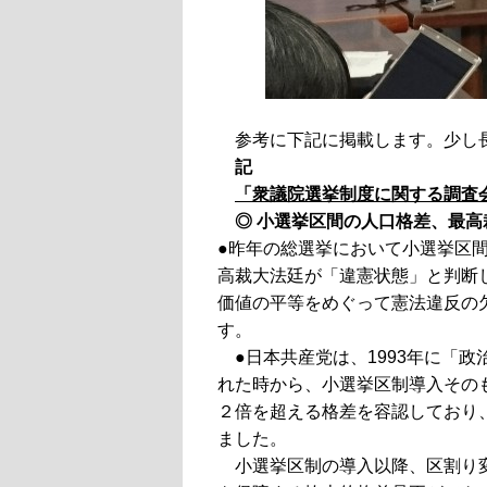
参考に下記に掲載します。少し
記
「衆議院選挙制度に関する調査
◎ 小選挙区間の人口格差、最高
●
昨年の総選挙において小選挙区間
高裁大法廷が「違憲状態」と判断
価値の平等をめぐって憲法違反の
す。
●日本共産党は、1993年に
れた時から、小選挙区制導入その
２倍を超える格差を容認しており
ました。
小選挙区制の導入以降、区割り