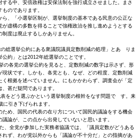
対する中、安倍政権は安保法制を強行成立させました。まさ
すものであります。
から、「小選挙区制が、選挙制度の基本である民意の公正な
党が虚構の多数を得ることで強権政治を推し進めようとする
の制度は廃止するしかありません。
党の総選挙公約にある衆議院議員定数削減の処理」とあ りま
公約」とは2012年総選挙のことです。
選挙の各党の選挙公約を見ると、定数削減の数字は示さず、形
が現状です。しかも、各党とも、なぜ、どの程度、定数削減
たく根拠を述べていません。にもかかわらず、調査会が「定
は、甚だ疑問であります。
代表をどう選ぶかという選挙制度の根幹をなす問題で す。来
歳に引き下げられます。
のため、国民の代表の在り方について国民的議論をする機会
の議論が、この点から出発していないと思います。
われた、全党が参加した実務者協議では、「議員定数がどうある
されず、わが党以外からも「議論が不十分だ」との指摘があ