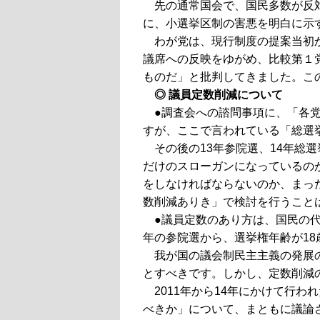
先の通常国会で、国民多数が反
に、小選挙区制の害悪を明白に示
わが党は、現行制度の提案当初
議席への反映をゆがめ、比較第１
ものだ」と批判してきました。こ
◎ 議員定数削減について
●調査会への諮問事項に、「各
すが、ここで言われている「総選挙
その後の13年参院選、14年総
だけのスローガンになっているの
をしなければならないのか、まっ
数削減ありき」で検討を行うこと
●議員定数のあり方は、国民の
年の参院選から、選挙権年齢が18
我が国の議会制民主主義の発展
とすべきです。しかし、定数削減
2011年から14年にかけて行
べきか」について、まともに議論