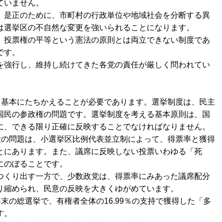
ていません。
」是正のために、市町村の行政単位や地域社会を分断する異
は選挙区の不自然な変更を強いられることになります。
、投票権の平等という憲法の原則とは両立できない制度であ
です。
を強行し、維持し続けてきた各党の責任が厳しく問われてい
、基本にたちかえることが必要であります。選挙制度は、民主
国民の参政権の問題です。選挙制度を考える基本原則は、国
に、できる限り正確に反映することでなければなりません。
大の問題は、小選挙区比例代表並立制によって、得票率と獲得
とにあります。また、議席に反映しない投票いわゆる「死
にのぼることです。
つくり出す一方で、少数政党は、得票率にみあった議席配分
り縮められ、民意の反映を大きくゆがめています。
末の総選挙で、有権者全体の16.99％の支持で獲得した「多
す。