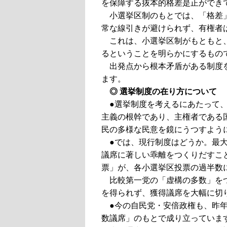
を保障する抜本的格差是正ができ
小選挙区制のもとでは、「格差
常な線引きが避けられず、有権者
これは、小選挙区制がもともと
るということを明らかにするもの
出発点から根本矛盾がある制度
ます。
◎ 選挙制度の在り方について
●選挙制度を考えるにあたって
主義の根幹であり、主権者である
民の多様な民意を鏡にうつすよう
●では、現行制度はどうか。最
議席に著しい乖離をつくりだすこ
票」が、各小選挙区投票の過半数
比較第一党の「虚構の多数」を
を得られず、獲得議席を大幅に切
●今の自民党・安倍政権も、昨年
数議席」のもとで成り立っていま