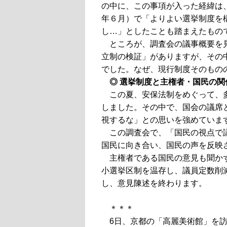
の中に、この事項が入った経緯は
年６月）で「よりよい選挙制度を
し…」としたことも踏まえたもの
ところが、調査会の議事概要を見
立制の検証」がありますが、その
でした。なぜ、現行制度そのもの
◎ 選挙制度と主権者・国民の関
この夏、安保法制をめぐって、
しました。その中で、国会の議席
視するな」との思いを強めていま
この調査会で、「国民の視点で
国民に向き合い、国民の声を反映
主権者である国民の意見も聞か
小選挙区制を温存し、議員定数削
し、意見陳述を終わります。
＊＊＊
6日、京都の「高麗美術館」を訪