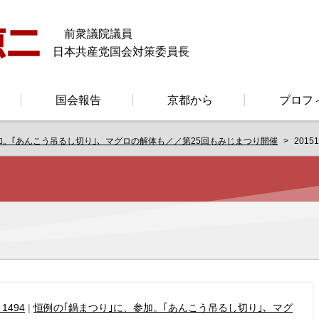
前衆議院議員
日本共産党国会対策委員長
国会報告
京都から
プロフ
加。｢あんこう吊るし切り｣、マグロの解体も／／第25回もみじまつり開催
20151
 1494
|
恒例の｢鍋まつり｣に、参加。｢あんこう吊るし切り｣、マグ