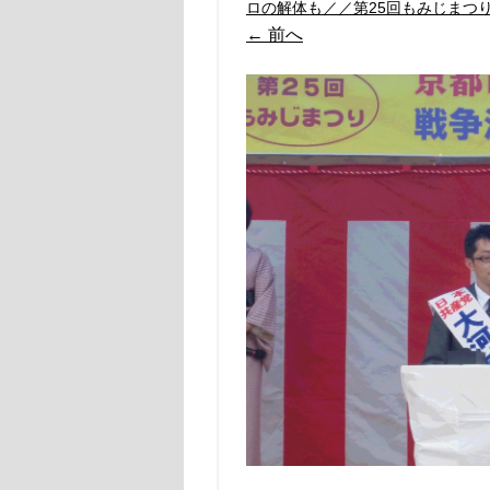
ロの解体も／／第25回もみじまつ
← 前へ