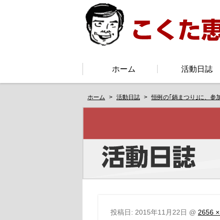
ホーム
活動日誌
ホーム
活動日誌
恒例の｢鍋まつり｣に、参
投稿日:
2015年11月22日
@
2656 ×