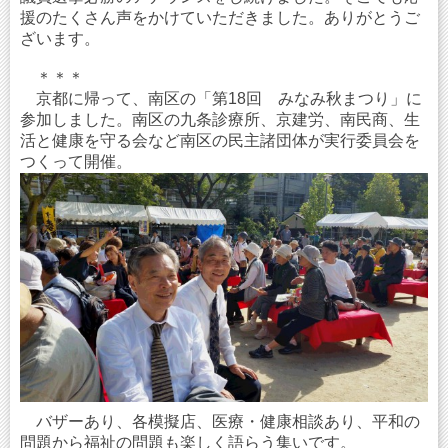
援のたくさん声をかけていただきました。ありがとうご
ざいます。
＊＊＊
京都に帰って、南区の「第18回 みなみ秋まつり」に
参加しました。南区の九条診療所、京建労、南民商、生
活と健康を守る会など南区の民主諸団体が実行委員会を
つくって開催。
バザーあり、各模擬店、医療・健康相談あり、平和の
問題から福祉の問題も楽しく語らう集いです。