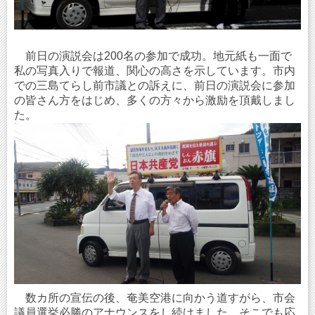
前日の演説会は200名の参加で成功。地元紙も一面で
私の写真入りで報道、関心の高さを示しています。市内
での三島てらし前市議との訴えに、前日の演説会に参加
の皆さん方をはじめ、多くの方々から激励を頂戴しまし
た。
数カ所の宣伝の後、奄美空港に向かう道すがら、市会
議員選挙必勝のアナウンスをし続けました。そこでも応