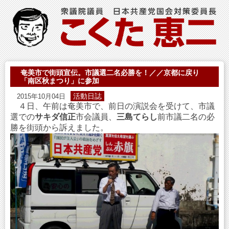
奄美市で街頭宣伝。市議選二名必勝を！／／京都に戻り
「南区秋まつり」に参加
活動日誌
2015年10月04日
４日、午前は奄美市で、前日の演説会を受けて、市議
選での
サキダ信正
市会議員、
三島てらし
前市議二名の必
勝を街頭から訴えました。