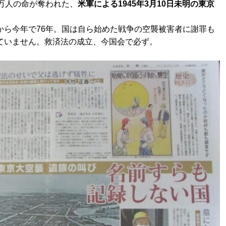
万人の命が奪われた、
米軍による1945年3月10日未明の東京
から今年で76年。国は自ら始めた戦争の空襲被害者に謝罪も
ていません。救済法の成立、今国会で必ず。