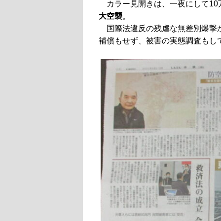
カラー見開きは、一夜にして10
大空襲
。
国際法違反の残虐な無差別爆撃
補償もせず、被害の実態調査もし