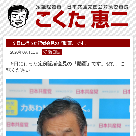
９日に行った記者会見の『動画』です。
活動日誌
2020年09月11日
9日に行った
定例記者会見の『動画』です
。ぜひ、ご
覧ください。