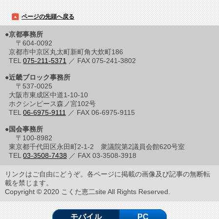
ページの先頭へ戻る
●京都事務所
〒604-0092
京都市中京区丸太町新町角大炊町186
TEL
075-211-5371
／ FAX 075-241-3802
●近畿ブロック事務所
〒537-0025
大阪市東成区中道1-10-10
ホクシンピース森ノ宮102号
TEL
06-6975-9111
／ FAX 06-6975-9115
●国会事務所
〒100-8982
東京都千代田区永田町2-1-2 衆議院第2議員会館620号室
TEL
03-3508-7438
／ FAX 03-3508-3918
リンクはご自由にどうぞ。各ページに掲載の画像及び記事の無断転
載を禁じます。
Copyright © 2020 こくた恵二site All Rights Reserved.
モバイル
PC