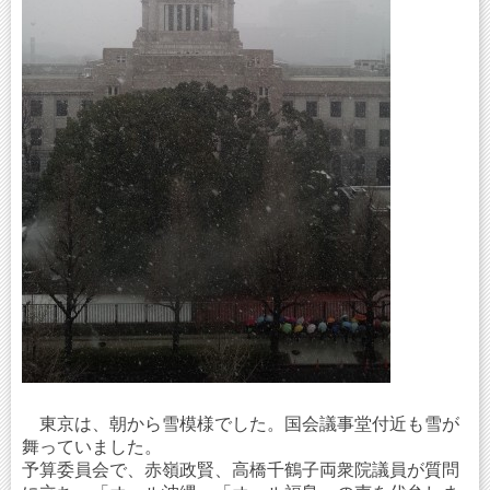
東京は、朝から雪模様でした。国会議事堂付近も雪が
舞っていました。
予算委員会で、赤嶺政賢、高橋千鶴子両衆院議員が質問