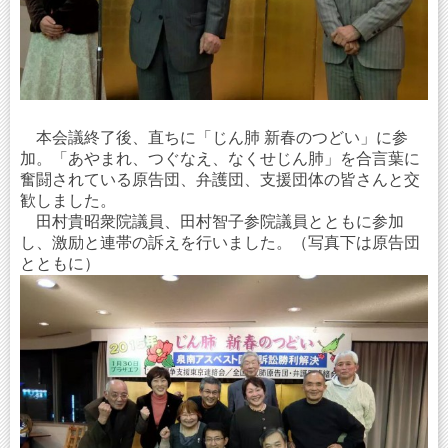
本会議終了後、直ちに「じん肺 新春のつどい」に参
加。「あやまれ、つぐなえ、なくせじん肺」を合言葉に
奮闘されている原告団、弁護団、支援団体の皆さんと交
歓しました。
田村貴昭衆院議員、田村智子参院議員とともに参加
し、激励と連帯の訴えを行いました。（写真下は原告団
とともに）