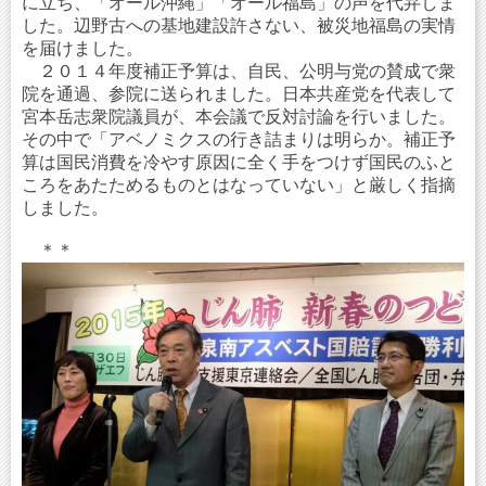
に立ち、「オール沖縄」「オール福島」の声を代弁しま
した。辺野古への基地建設許さない、被災地福島の実情
を届けました。
２０１４年度補正予算は、自民、公明与党の賛成で衆
院を通過、参院に送られました。日本共産党を代表して
宮本岳志衆院議員が、本会議で反対討論を行いました。
その中で「アベノミクスの行き詰まりは明らか。補正予
算は国民消費を冷やす原因に全く手をつけず国民のふと
ころをあたためるものとはなっていない」と厳しく指摘
しました。
＊＊